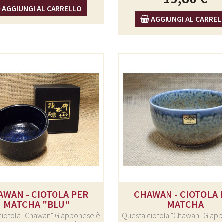
AGGIUNGI AL CARRELLO
AGGIUNGI AL CARRE
AWAN - CIOTOLA PER
CHAWAN - CIOTOLA 
MATCHA "BLU"
MATCHA
ciotola "Chawan" Giapponese è
Questa ciotola "Chawan" Giap