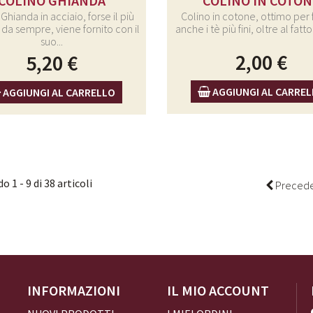
COLINO GHIANDA
COLINO IN COTON
Ghianda in acciaio, forse il più
Colino in cotone, ottimo per f
 da sempre, viene fornito con il
anche i tè più fini, oltre al fatto
suo...
2,00 €
5,20 €
AGGIUNGI AL CARRE
AGGIUNGI AL CARRELLO
 1 - 9 di 38 articoli
Preced
INFORMAZIONI
IL MIO ACCOUNT