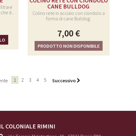
E
COLINO RETE CON CIONDOLO
CANE BULLDOG
iltrare
 che è...
Colino rete in acciaio con ciondolo a
forma di cane Bulldog.
7,00 €
LLO
PRODOTTO NON DISPONIBILE
1
2
3
4
5
ente
Successivo
IL COLONIALE RIMINI