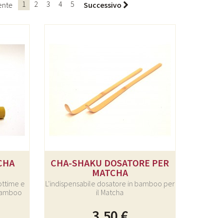
1
2
3
4
5
ente
Successivo
CHA
CHA-SHAKU DOSATORE PER
MATCHA
ottime e
L'indispensabile dosatore in bamboo per
 Bamboo
il Matcha
3,50 €