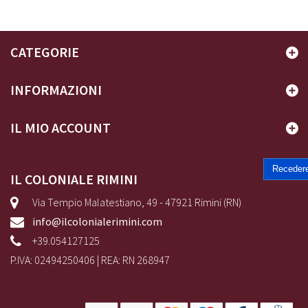
CATEGORIE
INFORMAZIONI
IL MIO ACCOUNT
Recedere
IL COLONIALE RIMINI
Via Tempio Malatestiano, 49 - 47921 Rimini (RN)
info@ilcolonialerimini.com
+39.054127125
P.IVA: 02494250406 | REA: RN 268947