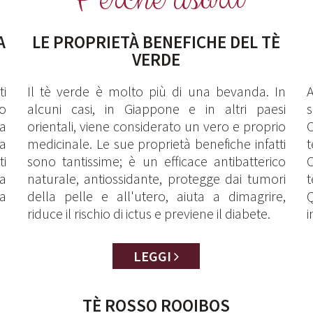
A
LE PROPRIETÀ BENEFICHE DEL TÈ
VERDE
ti
Il tè verde è molto più di una bevanda. In
A
to
alcuni casi, in Giappone e in altri paesi
a
orientali, viene considerato un vero e proprio
C
a
medicinale. Le sue proprietà benefiche infatti
ti
sono tantissime; è un efficace antibatterico
O
ga
naturale, antiossidante, protegge dai tumori
t
na
della pelle e all'utero, aiuta a dimagrire,
riduce il rischio di ictus e previene il diabete.
i
LEGGI
TÈ ROSSO ROOIBOS