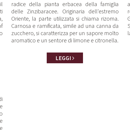
il
radice della pianta erbacea della famiglia
a
ti
delle Zinzibaracee. Originaria dell'estremo
r
,
Oriente, la parte utilizzata si chiama rizoma.
G
of
Carnosa e ramificata, simile ad una canna da
S
o
zucchero, si caratterizza per un sapore molto
l
aromatico e un sentore di limone e citronella.
LEGGI
i
ve
to
e
re