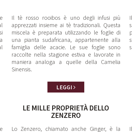
e
Il tè rosso rooibos è uno degli infusi più
al
apprezzati insieme ai tè tradizionali. Questa
si
miscela è preparata utilizzando le foglie di
p
la
una pianta sudafricana, appartenente alla
s
al
famiglia delle acacie. Le sue foglie sono
s
raccolte nella stagione estiva e lavorate in
maniera analoga a quelle della Camelia
Sinensis.
LEGGI
LE MILLE PROPRIETÀ DELLO
ZENZERO
le
Lo Zenzero, chiamato anche Ginger, è la
I