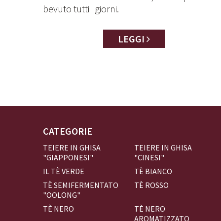
bevuto tutti i giorni.
LEGGI
CATEGORIE
TEIERE IN GHISA
TEIERE IN GHISA
"GIAPPONESI"
"CINESI"
IL TÈ VERDE
TÈ BIANCO
TÈ SEMIFERMENTATO
TÈ ROSSO
"OOLONG"
TÈ NERO
TÈ NERO
AROMATIZZATO