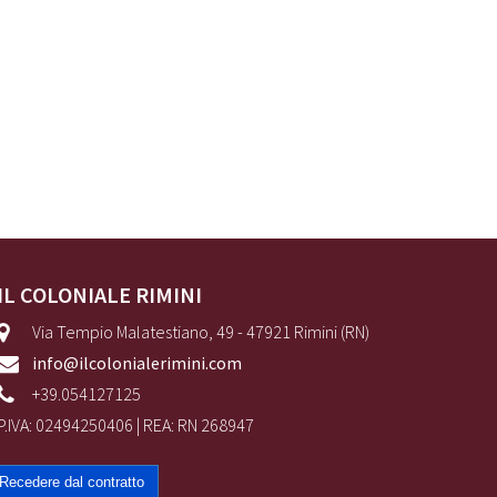
IL COLONIALE RIMINI
Via Tempio Malatestiano, 49 - 47921 Rimini (RN)
info@ilcolonialerimini.com
+39.054127125
P.IVA: 02494250406 | REA: RN 268947
Recedere dal contratto