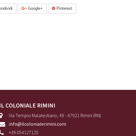
ndividi
Google+
Pinterest
IL COLONIALE RIMINI
Via Tempio Malatestiano, 49 - 47921 Rimini (RN)
info@ilcolonialerimini.com
+39.054127125