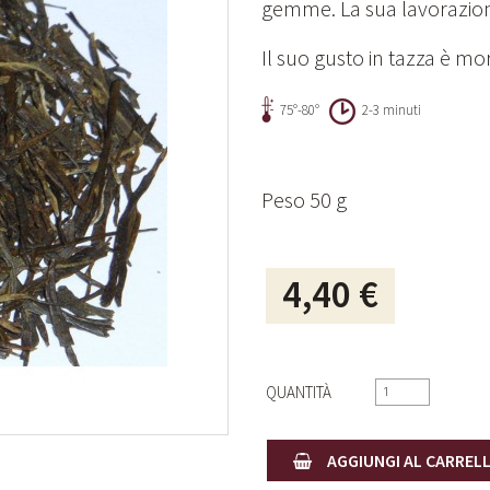
gemme. La sua lavorazion
Il suo gusto in tazza è mo
75°-80°
2-3 minuti
Peso 50 g
4,40 €
QUANTITÀ
AGGIUNGI AL CARREL